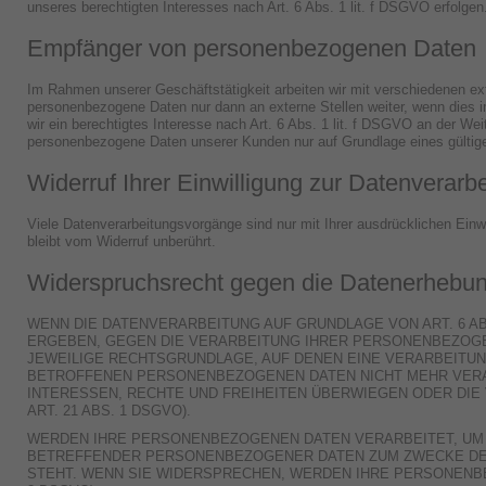
unseres berechtigten Interesses nach Art. 6 Abs. 1 lit. f DSGVO erfolgen
Empfänger von personenbezogenen Daten
Im Rahmen unserer Geschäftstätigkeit arbeiten wir mit verschiedenen ex
personenbezogene Daten nur dann an externe Stellen weiter, wenn dies im
wir ein berechtigtes Interesse nach Art. 6 Abs. 1 lit. f DSGVO an der W
personenbezogene Daten unserer Kunden nur auf Grundlage eines gültigen
Widerruf Ihrer Einwilligung zur Datenverarb
Viele Datenverarbeitungsvorgänge sind nur mit Ihrer ausdrücklichen Einwil
bleibt vom Widerruf unberührt.
Widerspruchsrecht gegen die Datenerhebun
WENN DIE DATENVERARBEITUNG AUF GRUNDLAGE VON ART. 6 ABS
ERGEBEN, GEGEN DIE VERARBEITUNG IHRER PERSONENBEZOGEN
JEWEILIGE RECHTSGRUNDLAGE, AUF DENEN EINE VERARBEITUN
BETROFFENEN PERSONENBEZOGENEN DATEN NICHT MEHR VERAR
INTERESSEN, RECHTE UND FREIHEITEN ÜBERWIEGEN ODER DI
ART. 21 ABS. 1 DSGVO).
WERDEN IHRE PERSONENBEZOGENEN DATEN VERARBEITET, UM D
BETREFFENDER PERSONENBEZOGENER DATEN ZUM ZWECKE DERA
STEHT. WENN SIE WIDERSPRECHEN, WERDEN IHRE PERSONENB